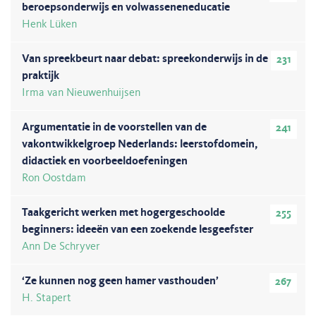
beroepsonderwijs en volwasseneneducatie
Henk Lüken
Van spreekbeurt naar debat: spreekonderwijs in de
231
praktijk
Irma van Nieuwenhuijsen
Argumentatie in de voorstellen van de
241
vakontwikkelgroep Nederlands: leerstofdomein,
didactiek en voorbeeldoefeningen
Ron Oostdam
Taakgericht werken met hogergeschoolde
255
beginners: ideeën van een zoekende lesgeefster
Ann De Schryver
‘Ze kunnen nog geen hamer vasthouden’
267
H. Stapert