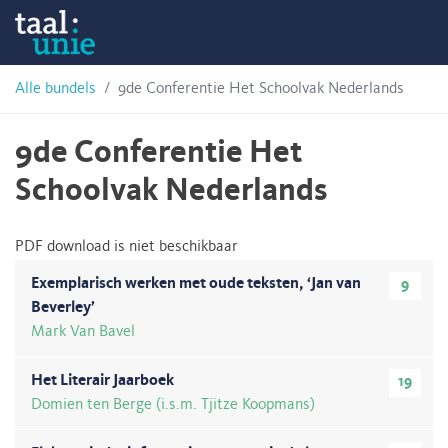
Skip
Taalunie
to
content
HSN-
Alle bundels
9de Conferentie Het Schoolvak Nederlands
archief
9de Conferentie Het
Schoolvak Nederlands
PDF download is niet beschikbaar
Exemplarisch werken met oude teksten, ‘Jan van
9
Beverley’
Mark Van Bavel
Het Literair Jaarboek
19
Domien ten Berge (i.s.m. Tjitze Koopmans)